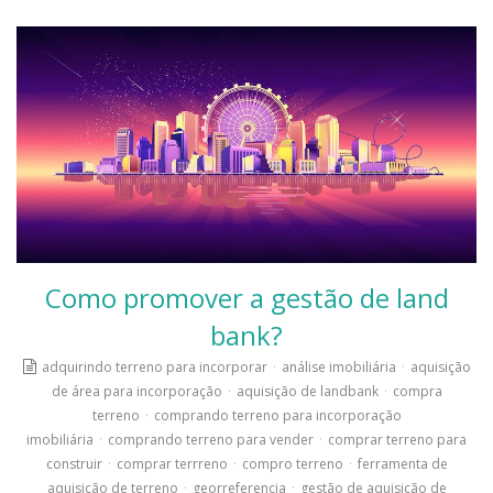
Como promover a gestão de land
bank?
adquirindo terreno para incorporar
·
análise imobiliária
·
aquisição
de área para incorporação
·
aquisição de landbank
·
compra
terreno
·
comprando terreno para incorporação
imobiliária
·
comprando terreno para vender
·
comprar terreno para
construir
·
comprar terrreno
·
compro terreno
·
ferramenta de
aquisição de terreno
·
georreferencia
·
gestão de aquisição de