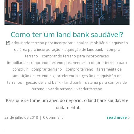
Como ter um land bank saudável?
adquirindo terreno para incorporar
·
análise imobiliária
·
aquisição
de área para incorporação
·
aquisição de landbank
·
compra
terreno
·
comprando terreno para incorporação
imobiliária
·
comprando terreno para vender
·
comprar terreno para
construir
·
comprar terrreno
·
compro terreno
·
ferramenta de
aquisição de terreno
·
georreferencia
·
gestão de aquisição de
terrenos
·
gestão de land bank
·
land bank
·
sistema para compra de
terreno
·
vende terreno
·
vender terreno
Para que se torne um ativo do negócio, o land bank saudável é
fundamental.
23 de julho de 2018
|
0 Comment
read more