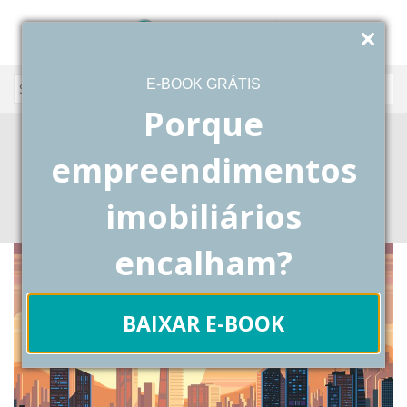
E-BOOK GRÁTIS
Porque
vendendo terreno para construir
empreendimentos
Blog
Posts Tagged "vendendo terreno para construir"
imobiliários
encalham?
BAIXAR E-BOOK