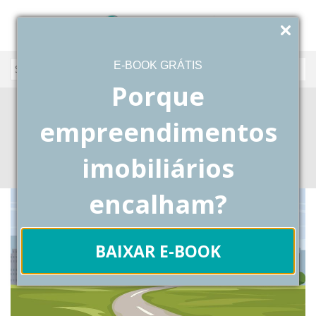
E-BOOK GRÁTIS
Porque
terreno em SÃO PAULO
empreendimentos
Blog
Posts Tagged "terreno em SÃO PAULO"
imobiliários
encalham?
BAIXAR E-BOOK