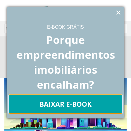
E-BOOK GRÁTIS
Porque
sistema para construção
empreendimentos
Blog
Posts Tagged "sistema para construção"
imobiliários
encalham?
BAIXAR E-BOOK