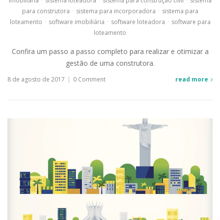
imobiliária
·
sistema loteadora
·
sistema para construção civil
·
sistema
para construtora
·
sistema para incorporadora
·
sistema para
loteamento
·
software imobiliária
·
software loteadora
·
software para
loteamento
Confira um passo a passo completo para realizar e otimizar a
gestão de uma construtora.
8 de agosto de 2017
|
0 Comment
read more