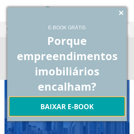
E-BOOK GRÁTIS
Porque
estudo de mercado imobiliario
empreendimentos
Blog
Posts Tagged "estudo de mercado imobiliario"
imobiliários
encalham?
BAIXAR E-BOOK