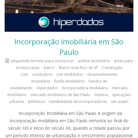
Incorporação imobiliária em São
Paulo
adquirindo terreno para incorporar
·
análise imobiliária
·
áreas para
incorporação
·
bairro
·
Bairro mais Rico de SP
·
Construção
Civil
·
construtora
·
crm imobiliário
·
desenvolvimento
imobiliário
·
fundo imobiliário
·
Fundos de
investimento
·
Hiperdados
·
Incorporadora Imobiliária
·
mercado
imobiliário
·
mercado imobiliário de São Paulo
·
moema
·
operações
urbanas
·
pinheiros
·
rentabilidade de incorporadoras
·
são paulo
Incorporação Imobiliária em São Paulo A origem da
Incorporação imobiliária em São Paulo remonta ao final do
século XIX e início do século XX, quando a cidade passou por
um período intenso de urbanização e crescimento populacional