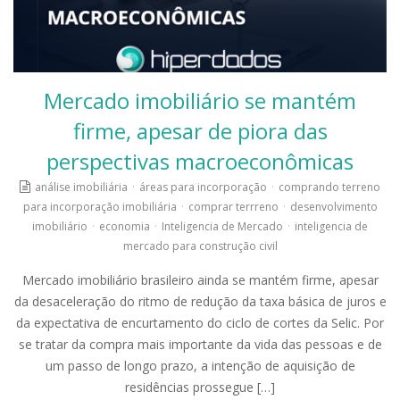
Mercado imobiliário se mantém
firme, apesar de piora das
perspectivas macroeconômicas
análise imobiliária
·
áreas para incorporação
·
comprando terreno
para incorporação imobiliária
·
comprar terrreno
·
desenvolvimento
imobiliário
·
economia
·
Inteligencia de Mercado
·
inteligencia de
mercado para construção civil
Mercado imobiliário brasileiro ainda se mantém firme, apesar
da desaceleração do ritmo de redução da taxa básica de juros e
da expectativa de encurtamento do ciclo de cortes da Selic. Por
se tratar da compra mais importante da vida das pessoas e de
um passo de longo prazo, a intenção de aquisição de
residências prossegue […]