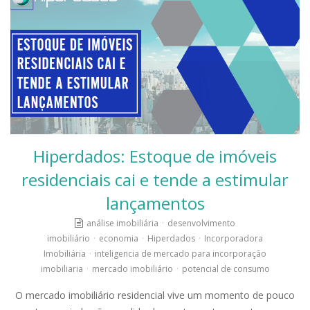
Hiperdados: Estoque de imóveis
residenciais cai e tende a estimular
lançamentos
análise imobiliária
·
desenvolvimento
imobiliário
·
economia
·
Hiperdados
·
Incorporadora
Imobiliária
·
inteligencia de mercado para incorporação
imobiliaria
·
mercado imobiliário
·
potencial de consumo
O mercado imobiliário residencial vive um momento de pouco