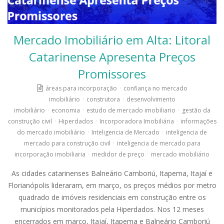
Mercado Imobiliário em Alta: Litoral
Catarinense Apresenta Preços
Promissores
áreas para incorporação
·
confiança no mercado
imobiliário
·
construtora
·
desenvolvimento
imobiliário
·
economia
·
estudo de mercado imobiliario
·
gestão da
construção civil
·
Hiperdados
·
Incorporadora Imobiliária
·
informações
do mercado imobiliário
·
Inteligencia de Mercado
·
inteligencia de
mercado para construção civil
·
inteligencia de mercado para
incorporação imobiliaria
·
medidor de preço
·
mercado imobiliário
As cidades catarinenses Balneário Camboriú, Itapema, Itajaí e
Florianópolis lideraram, em março, os preços médios por metro
quadrado de imóveis residenciais em construção entre os
municípios monitorados pela Hiperdados. Nos 12 meses
encerrados em março, Itajaí, Itapema e Balneário Camboriú