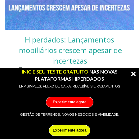
Hiperdados: Lançamentos
imobiliários crescem apesar de
incertezas
Incorporadora Imobiliária
·
informações do mercado
INICIE SEU TESTE GRATUITO
NAS NOVAS
imobiliário
·
Inteligencia de Mercado
·
inteligencia de mercado para
PLATAFORMAS HIPERDADOS
construção civil
·
inteligencia de mercado para incorporação
ERP SIMPLES: FLUXO DE CAIXA, RECEBÍVEIS E PAGAMENTOS
imobiliaria
·
mercado imobiliário nacional
Apesar de incertezas que ainda pairam no cenário
Experimente agora
macroeconômico – como o déficit fiscal de 2024 –,
Este site utiliza cookies para melhorar a sua
GESTÃO DE TERRENOS, NOVOS NEGÓCIOS E VIABILIDADE:
incorporadoras elevaram, de forma expressiva, seus
experiência.
política de cookies
lançamentos imobiliários, em outubro, na comparação com o
OK
Experimente agora
mesmo mês do ano passado, nas cidades de São Paulo e do