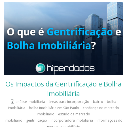
Os Impactos da Gentrificação e Bolha
Imobiliária
análise imobiliária
·
áreas para incorporação
·
bairro
·
bolha
imobiliária
·
bolha imobiliária em São Paulo
·
confiança no mercado
imobiliário
·
estudo de mercado
imobiliario
·
gentrificação
·
Incorporadora Imobiliária
·
informações do
mercado imobiliário