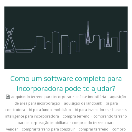
Como um software completo para
incorporadora pode te ajudar?
adquirindo terreno para incorporar
·
análise imobiliária
·
aquisição
de área para incorporação
·
aquisição de landbank
·
bi para
construtora
·
bi para fundo imobiliário
·
bi para investidores
·
business
intelligence para incorporadora
·
compra terreno
·
comprando terreno
para incorporação imobiliária
·
comprando terreno para
vender
·
comprar terreno para construir
·
comprar terrreno
·
compro