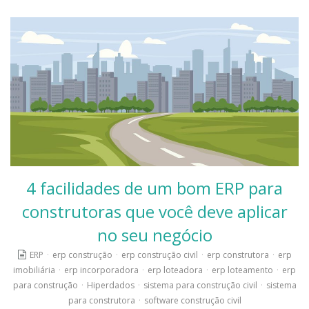
4 facilidades de um bom ERP para
construtoras que você deve aplicar
no seu negócio
ERP
·
erp construção
·
erp construção civil
·
erp construtora
·
erp
imobiliária
·
erp incorporadora
·
erp loteadora
·
erp loteamento
·
erp
para construção
·
Hiperdados
·
sistema para construção civil
·
sistema
para construtora
·
software construção civil