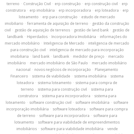
terreno
·
Construção Civil
·
erp construção
·
erp construção civil
·
erp
construtora
·
erp imobiliária
·
erp incorporadora
·
erp loteadora
·
erp
loteamento
·
erp para construção
·
estudo de mercado
imobiliario
·
ferramenta de aquisição de terreno
·
gestão da construção
civil
·
gestão de aquisição de terrenos
·
gestão de land bank
·
gestão de
landbank
·
Hiperdados
·
Incorporadora Imobiliária
·
informações do
mercado imobiliário
·
Inteligencia de Mercado
·
inteligencia de mercado
para construção civil
·
inteligencia de mercado para incorporação
imobiliaria
·
land bank
·
landbank
·
medidor de preço
·
mercado
imobiliário
·
mercado imobiliário de São Paulo
·
mercado imobiliário
nacional
·
novos negócios de incorporação
·
Planejamento
Financeiro
·
sistema de viabilidade
·
sistema imobiliária
·
sistema
loteadora
·
sistema loteamento
·
sistema para compra de
terreno
·
sistema para construção civil
·
sistema para
construtora
·
sistema para incorporadora
·
sistema para
loteamento
·
software construção civil
·
software imobiliária
·
software
incorporação imobiliária
·
software loteadora
·
software para compra
de terreno
·
software para incorporadora
·
software para
loteamento
·
software para viabilidade de empreendimentos
imobiliários
·
software para viabilidade imobiliária
·
vende