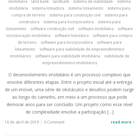
imobiliaria
·
land bank
·
landbank
·
sistema de viabilidade
·
sistema
imobiliária
·
sistema loteadora
·
sistema loteamento
·
sistema para
compra de terreno
·
sistema para construção civil
·
sistema para
construtora
·
sistema para incorporadora
·
sistema para
loteamento
·
software construção civil
·
software imobiliária
·
software
incorporação imobiliária
·
software loteadora
·
software para compra
de terreno
·
software para incorporadora
·
software para
loteamento
·
software para viabilidade de empreendimentos
imobiliários
·
software para viabilidade imobiliária
·
viabilidade de
empreendimentos imobiliários
O desenvolvimento imobiliário é um processo complexo que
envolve diferentes etapas. Entre o projeto inicial até a entrega
de um imóvel, uma série de obstáculos e desafios podem surgir
ao longo do caminho, em meio a um processo que pode
demorar anos para ser concluído. Um projeto como esse nível
de complexidade envolve a participação […]
16 de abril de 2019
|
0 Comment
read more