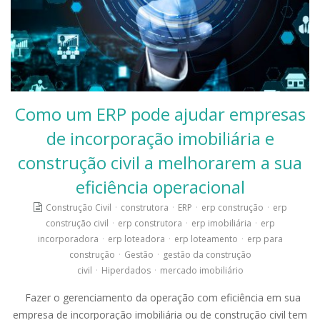
Como um ERP pode ajudar empresas
de incorporação imobiliária e
construção civil a melhorarem a sua
eficiência operacional
Construção Civil
·
construtora
·
ERP
·
erp construção
·
erp
construção civil
·
erp construtora
·
erp imobiliária
·
erp
incorporadora
·
erp loteadora
·
erp loteamento
·
erp para
construção
·
Gestão
·
gestão da construção
civil
·
Hiperdados
·
mercado imobiliário
Fazer o gerenciamento da operação com eficiência em sua
empresa de incorporação imobiliária ou de construção civil tem