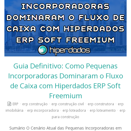
Guia Definitivo: Como Pequenas
Incorporadoras Dominaram o Fluxo
de Caixa com Hiperdados ERP Soft
Freemium
ERP
·
erp construção
·
erp construção civil
·
erp construtora
·
erp
imobiliária
·
erp incorporadora
·
erp loteadora
·
erp loteamento
·
erp
para construção
Sumário O Cenário Atual das Pequenas Incorporadoras em