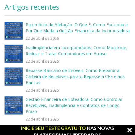
Artigos recentes
Patrimônio de Afetação: O Que É, Como Funciona e
Por Que Muda a Gestão Financeira da Incorporadora
22 de abril de 2026
Inadimplência em Incorporadoras: Como Monitorar,
Reduzir e Tratar Compradores em Atraso
22 de abril de 2026
Repasse Bancário de Imóveis: Como Preparar a
Carteira de Recebíveis para o Repasse à CEF e aos
Bancos
22 de abril de 2026
Gestão Financeira de Loteadora: Como Controlar
Recebíveis, Inadimplência e Contratos de Longo
Prazo
22 de abril de 2026
INICIE SEU TESTE GRATUITO
NAS NOVAS
Distrato Imobiliário: Como Calcular, Registrar e
Controlar o Impacto no Fluxo de Caixa
PLATAFORMAS HIPERDADOS