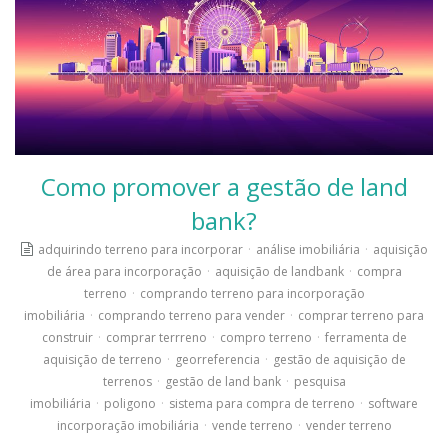
Como promover a gestão de land
bank?
adquirindo terreno para incorporar
·
análise imobiliária
·
aquisição
de área para incorporação
·
aquisição de landbank
·
compra
terreno
·
comprando terreno para incorporação
imobiliária
·
comprando terreno para vender
·
comprar terreno para
construir
·
comprar terrreno
·
compro terreno
·
ferramenta de
aquisição de terreno
·
georreferencia
·
gestão de aquisição de
terrenos
·
gestão de land bank
·
pesquisa
imobiliária
·
poligono
·
sistema para compra de terreno
·
software
incorporação imobiliária
·
vende terreno
·
vender terreno