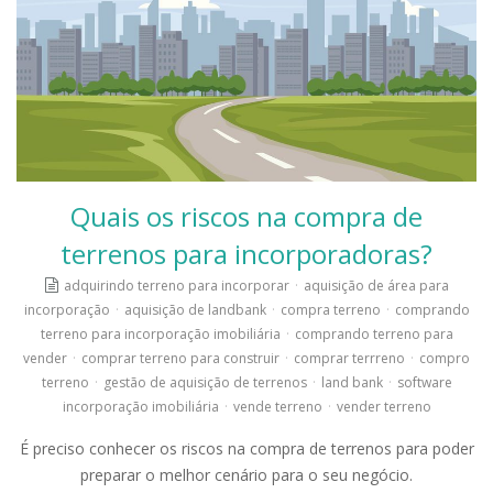
Quais os riscos na compra de
terrenos para incorporadoras?
adquirindo terreno para incorporar
·
aquisição de área para
incorporação
·
aquisição de landbank
·
compra terreno
·
comprando
terreno para incorporação imobiliária
·
comprando terreno para
vender
·
comprar terreno para construir
·
comprar terrreno
·
compro
terreno
·
gestão de aquisição de terrenos
·
land bank
·
software
incorporação imobiliária
·
vende terreno
·
vender terreno
É preciso conhecer os riscos na compra de terrenos para poder
preparar o melhor cenário para o seu negócio.