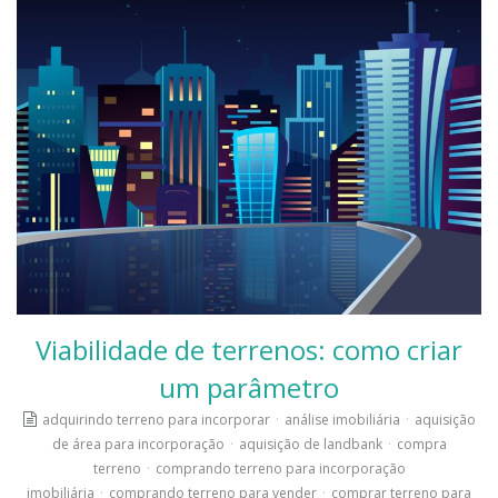
Viabilidade de terrenos: como criar
um parâmetro
adquirindo terreno para incorporar
·
análise imobiliária
·
aquisição
de área para incorporação
·
aquisição de landbank
·
compra
terreno
·
comprando terreno para incorporação
imobiliária
·
comprando terreno para vender
·
comprar terreno para