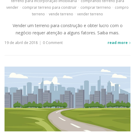
terreno para incorporação imobiliária
·
comprando terreno para
vender
·
comprar terreno para construir
·
comprar terrreno
·
compro
terreno
·
vende terreno
·
vender terreno
Vender um terreno para construção e obter lucro com o
negócio requer atenção a alguns fatores. Saiba mais.
19 de abril de 2018
|
0 Comment
read more