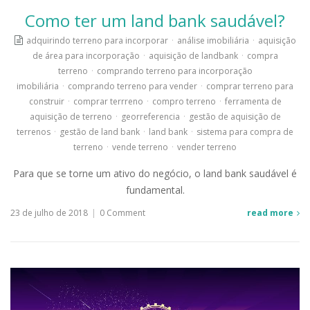
Como ter um land bank saudável?
adquirindo terreno para incorporar
·
análise imobiliária
·
aquisição
de área para incorporação
·
aquisição de landbank
·
compra
terreno
·
comprando terreno para incorporação
imobiliária
·
comprando terreno para vender
·
comprar terreno para
construir
·
comprar terrreno
·
compro terreno
·
ferramenta de
aquisição de terreno
·
georreferencia
·
gestão de aquisição de
terrenos
·
gestão de land bank
·
land bank
·
sistema para compra de
terreno
·
vende terreno
·
vender terreno
Para que se torne um ativo do negócio, o land bank saudável é
fundamental.
23 de julho de 2018
|
0 Comment
read more