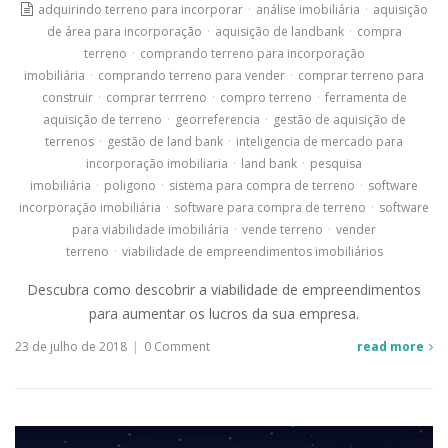
adquirindo terreno para incorporar
·
análise imobiliária
·
aquisição
de área para incorporação
·
aquisição de landbank
·
compra
terreno
·
comprando terreno para incorporação
imobiliária
·
comprando terreno para vender
·
comprar terreno para
construir
·
comprar terrreno
·
compro terreno
·
ferramenta de
aquisição de terreno
·
georreferencia
·
gestão de aquisição de
terrenos
·
gestão de land bank
·
inteligencia de mercado para
incorporação imobiliaria
·
land bank
·
pesquisa
imobiliária
·
poligono
·
sistema para compra de terreno
·
software
incorporação imobiliária
·
software para compra de terreno
·
software
para viabilidade imobiliária
·
vende terreno
·
vender
terreno
·
viabilidade de empreendimentos imobiliários
Descubra como descobrir a viabilidade de empreendimentos
para aumentar os lucros da sua empresa.
23 de julho de 2018
|
0 Comment
read more