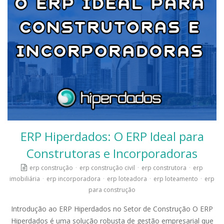
ERP Hiperdados: O ERP Ideal para
Construtoras e Incorporadoras
erp construção
·
erp construção civil
·
erp construtora
·
erp
imobiliária
·
erp incorporadora
·
erp loteadora
·
erp loteamento
·
erp
para construção
Introdução ao ERP Hiperdados no Setor de Construção O ERP
Hiperdados é uma solução robusta de gestão empresarial que