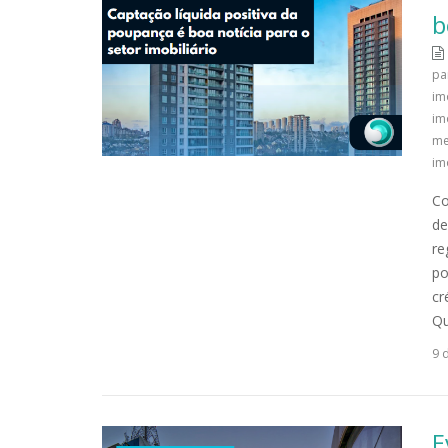
b
pa
im
im
me
im
Co
de
re
po
cr
Qu
9 
E