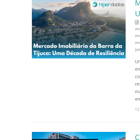
M
U
im
im
im
Ja
Um
en
co
re
ma
em
12
C