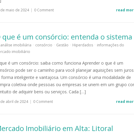
]
 de maio de 2024
|
0 Comment
read mor
 que é um consórcio: entenda o sistema
análise imobiliária
·
consórcio
·
Gestão
·
Hiperdados
·
informações do
rcado imobiliário
que é um consórcio: saiba como funciona Aprender o que é um
nsórcio pode ser o caminho para você planejar aquisições sem juros
 forma inteligente e vantajosa. Um consórcio é uma modalidade de
mpra coletiva onde pessoas ou empresas se unem em um grupo c
intuito de adquirir bens ou serviços. Cada […]
 de abril de 2024
|
0 Comment
read mor
ercado Imobiliário em Alta: Litoral