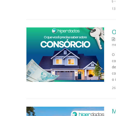
[…
13
O
me
O 
co
de
co
o 
26
M