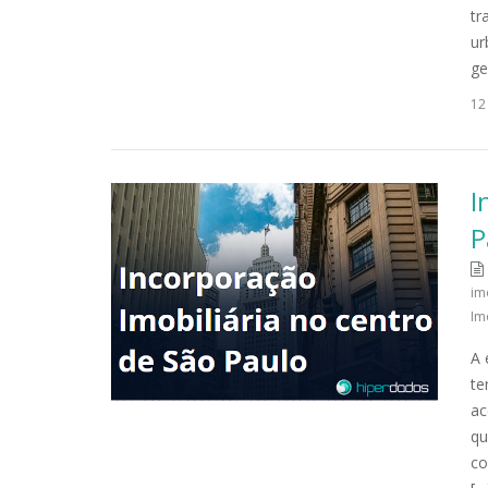
tr
ur
ge
12
I
P
im
Im
A 
te
ac
qu
co