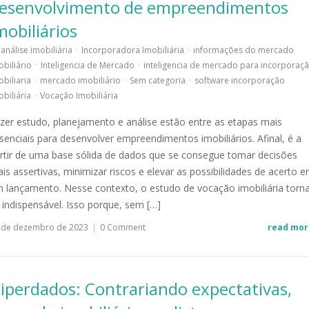
esenvolvimento de empreendimentos
mobiliários
análise imobiliária
·
Incorporadora Imobiliária
·
informações do mercado
obiliário
·
Inteligencia de Mercado
·
inteligencia de mercado para incorporaç
obiliaria
·
mercado imobiliário
·
Sem categoria
·
software incorporação
obiliária
·
Vocação Imobiliária
zer estudo, planejamento e análise estão entre as etapas mais
senciais para desenvolver empreendimentos imobiliários. Afinal, é a
rtir de uma base sólida de dados que se consegue tomar decisões
is assertivas, minimizar riscos e elevar as possibilidades de acerto 
 lançamento. Nesse contexto, o estudo de vocação imobiliária torn
 indispensável. Isso porque, sem […]
 de dezembro de 2023
|
0 Comment
read mor
iperdados: Contrariando expectativas,