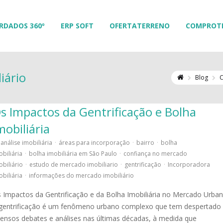
RDADOS 360º
ERP SOFT
OFERTATERRENO
COMPROT
iário
Blog
C
s Impactos da Gentrificação e Bolha
mobiliária
análise imobiliária
·
áreas para incorporação
·
bairro
·
bolha
obiliária
·
bolha imobiliária em São Paulo
·
confiança no mercado
obiliário
·
estudo de mercado imobiliario
·
gentrificação
·
Incorporadora
obiliária
·
informações do mercado imobiliário
 Impactos da Gentrificação e da Bolha Imobiliária no Mercado Urban
gentrificação é um fenômeno urbano complexo que tem despertado
tensos debates e análises nas últimas décadas, à medida que