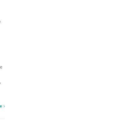
o
ue
,
e