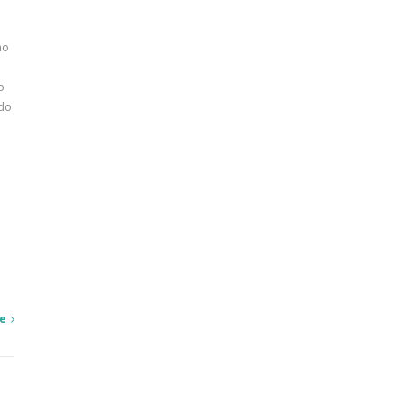
no
o
do
e