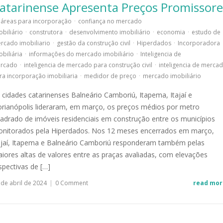
atarinense Apresenta Preços Promissore
áreas para incorporação
·
confiança no mercado
obiliário
·
construtora
·
desenvolvimento imobiliário
·
economia
·
estudo de
rcado imobiliario
·
gestão da construção civil
·
Hiperdados
·
Incorporadora
obiliária
·
informações do mercado imobiliário
·
Inteligencia de
rcado
·
inteligencia de mercado para construção civil
·
inteligencia de merca
ra incorporação imobiliaria
·
medidor de preço
·
mercado imobiliário
 cidades catarinenses Balneário Camboriú, Itapema, Itajaí e
orianópolis lideraram, em março, os preços médios por metro
adrado de imóveis residenciais em construção entre os municípios
nitorados pela Hiperdados. Nos 12 meses encerrados em março,
ajaí, Itapema e Balneário Camboriú responderam também pelas
iores altas de valores entre as praças avaliadas, com elevações
spectivas de […]
 de abril de 2024
|
0 Comment
read mor