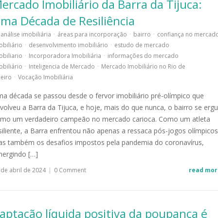
ercado Imobiliário da Barra da Tijuca:
ma Década de Resiliência
análise imobiliária
·
áreas para incorporação
·
bairro
·
confiança no mercad
obiliário
·
desenvolvimento imobiliário
·
estudo de mercado
obiliario
·
Incorporadora Imobiliária
·
informações do mercado
obiliário
·
Inteligencia de Mercado
·
Mercado Imobiliário no Rio de
neiro
·
Vocação Imobiliária
a década se passou desde o fervor imobiliário pré-olímpico que
volveu a Barra da Tijuca, e hoje, mais do que nunca, o bairro se erg
mo um verdadeiro campeão no mercado carioca. Como um atleta
siliente, a Barra enfrentou não apenas a ressaca pós-jogos olímpicos
s também os desafios impostos pela pandemia do coronavírus,
ergindo […]
 de abril de 2024
|
0 Comment
read mor
aptação líquida positiva da poupança é