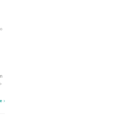
ão
em
a-
e