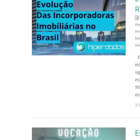
R
me
Im
Me
im
Ev
in
si
es
90
es
3 
E