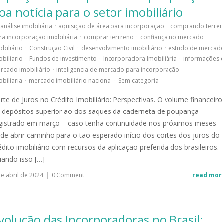
oa notícia para o setor imobiliário
análise imobiliária
·
aquisição de área para incorporação
·
comprando terre
ra incorporação imobiliária
·
comprar terrreno
·
confiança no mercado
obiliário
·
Construção Civil
·
desenvolvimento imobiliário
·
estudo de mercad
obiliario
·
Fundos de investimento
·
Incorporadora Imobiliária
·
informações 
rcado imobiliário
·
inteligencia de mercado para incorporação
obiliaria
·
mercado imobiliário nacional
·
Sem categoria
rte de Juros no Crédito Imobiliário: Perspectivas. O volume financeiro
 depósitos superior ao dos saques da caderneta de poupança
gistrado em março – caso tenha continuidade nos próximos meses –
de abrir caminho para o tão esperado início dos cortes dos juros do
édito imobiliário com recursos da aplicação preferida dos brasileiros.
ando isso […]
de abril de 2024
|
0 Comment
read mor
volução das Incorporadoras no Brasil: