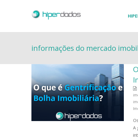
HIPE
informações do mercado imobil
O
I
im
im
Im
Os
A 
in