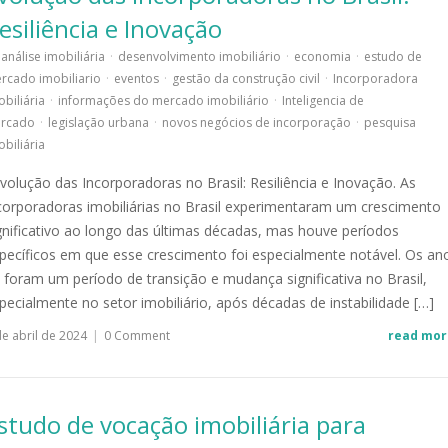
esiliência e Inovação
análise imobiliária
·
desenvolvimento imobiliário
·
economia
·
estudo de
rcado imobiliario
·
eventos
·
gestão da construção civil
·
Incorporadora
obiliária
·
informações do mercado imobiliário
·
Inteligencia de
rcado
·
legislação urbana
·
novos negócios de incorporação
·
pesquisa
obiliária
olução das Incorporadoras no Brasil: Resiliência e Inovação. As
corporadoras imobiliárias no Brasil experimentaram um crescimento
gnificativo ao longo das últimas décadas, mas houve períodos
pecíficos em que esse crescimento foi especialmente notável. Os an
 foram um período de transição e mudança significativa no Brasil,
pecialmente no setor imobiliário, após décadas de instabilidade […]
de abril de 2024
|
0 Comment
read mor
studo de vocação imobiliária para