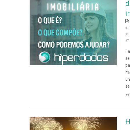
d
i
im
im
im
Fa
es
pa
ma
um
se
27
H