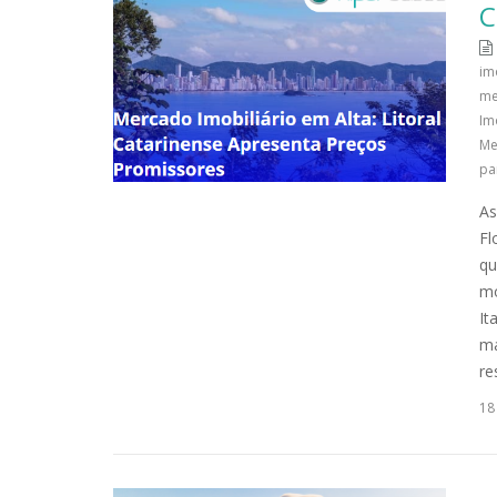
C
im
me
Im
Me
pa
As
Fl
qu
mo
It
ma
re
18