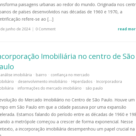
ansforma paisagens urbanas ao redor do mundo. Originada nos cent
banos de países desenvolvidos nas décadas de 1960 e 1970, a
ntrificação refere-se ao […]
 de junho de 2024
|
0 Comment
read mor
ncorporação Imobiliária no centro de São
aulo
análise imobiliária
·
bairro
·
confiança no mercado
obiliário
·
desenvolvimento imobiliário
·
Hiperdados
·
Incorporadora
obiliária
·
informações do mercado imobiliário
·
são paulo
evolução do Mercado Imobiliário no Centro de São Paulo. Houve um
mpo em São Paulo em que a cidade passava por uma expansão
elerada. Estamos falando do período entre as décadas de 1960 e 19
ando a metrópole começou a crescer de forma exponencial. Nesse
ntexto, a incorporação imobiliária desempenhou um papel crucial na