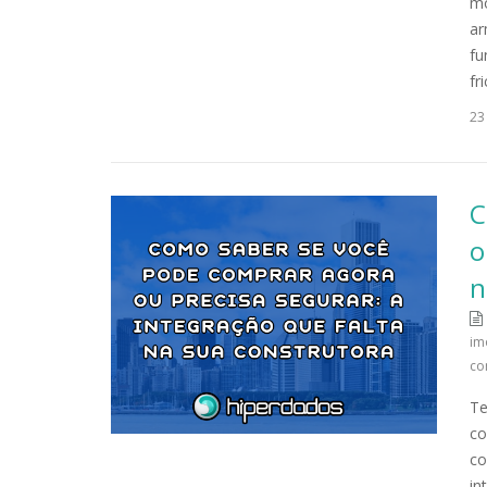
mo
ar
fu
fr
23
C
o
n
im
co
Te
co
co
in