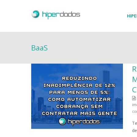
HIPE
BaaS
R
M
C
im
co
Te
de