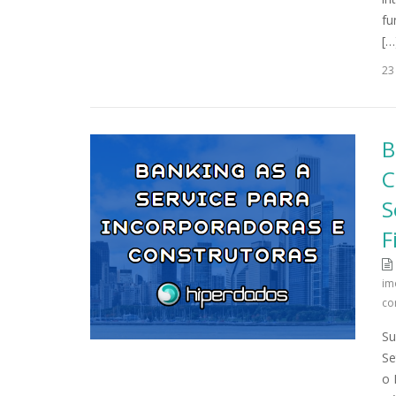
fu
[…
23
B
C
S
F
im
co
Su
Se
o 