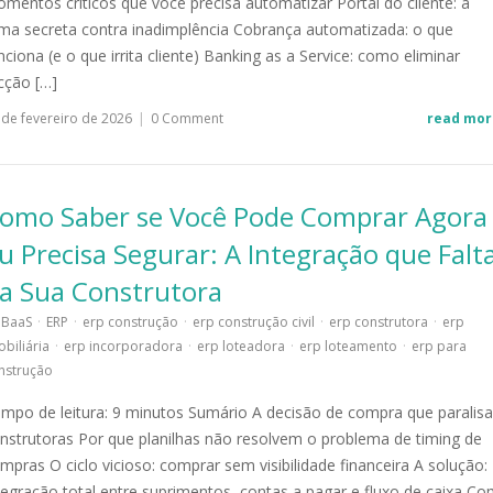
mentos críticos que você precisa automatizar Portal do cliente: a
ma secreta contra inadimplência Cobrança automatizada: o que
nciona (e o que irrita cliente) Banking as a Service: como eliminar
icção […]
 de fevereiro de 2026
|
0 Comment
read mor
omo Saber se Você Pode Comprar Agora
u Precisa Segurar: A Integração que Falt
a Sua Construtora
BaaS
·
ERP
·
erp construção
·
erp construção civil
·
erp construtora
·
erp
obiliária
·
erp incorporadora
·
erp loteadora
·
erp loteamento
·
erp para
nstrução
mpo de leitura: 9 minutos Sumário A decisão de compra que paralisa
nstrutoras Por que planilhas não resolvem o problema de timing de
mpras O ciclo vicioso: comprar sem visibilidade financeira A solução:
tegração total entre suprimentos, contas a pagar e fluxo de caixa C