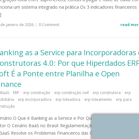
nciona um sistema integrado na prática Os 3 indicadores financeiros
]
 de janeiro de 2026
|
0 Comment
read mor
anking as a Service para Incorporadoras 
onstrutoras 4.0: Por que Hiperdados ER
oft É a Ponte entre Planilha e Open
inance
BaaS
·
ERP
·
erp construção
·
erp construção civil
·
erp construtora
·
erp
obiliária
·
erp incorporadora
·
erp loteadora
·
erp loteamento
·
erp para
nstrução
mário O Que é Banking as a Service e Por Que Está Transformando 
tor O Cenário BaaS no Brasil: Regulamentação e Oportunidades Co
BaaS Resolve os Problemas Financeiros das Construtoras Arquitetur