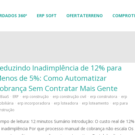
RDADOS 360º
ERP SOFT
OFERTATERRENO
COMPROT
eduzindo Inadimplência de 12% para
enos de 5%: Como Automatizar
obrança Sem Contratar Mais Gente
BaaS
·
ERP
·
erp construção
·
erp construção civil
·
erp construtora
·
erp
obiliária
·
erp incorporadora
·
erp loteadora
·
erp loteamento
·
erp para
nstrução
mpo de leitura: 12 minutos Sumário Introdução: O custo real de 12%
 inadimplência Por que processo manual de cobrança não escala Os