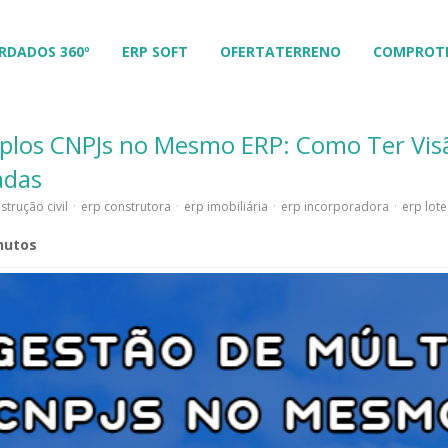
RDADOS 360º
ERP SOFT
OFERTATERRENO
COMPROT
iplos CNPJs no Mesmo ERP: Como Ter Vis
adas
strução civil
·
erp construtora
·
erp imobiliária
·
erp incorporadora
·
erp lot
nutos