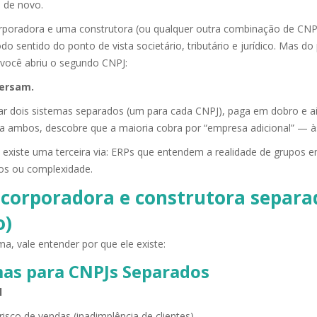
o de novo.
rporadora e uma construtora (ou qualquer outra combinação de CNPJs
do sentido do ponto de vista societário, tributário e jurídico. Mas d
você abriu o segundo CNPJ:
ersam.
tar dois sistemas separados (um para cada CNPJ), paga em dobro e a
ambos, descobre que a maioria cobra por “empresa adicional” — às v
e existe uma terceira via: ERPs que entendem a realidade de grupos 
tos ou complexidade.
ncorporadora e construtora separad
o)
a, vale entender por que ele existe:
mas para CNPJs Separados
l
isco de vendas (inadimplência de clientes)