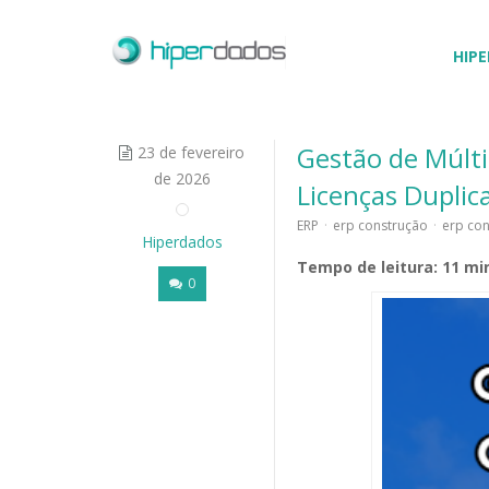
HIPE
Gestão de Múlt
23 de fevereiro
de 2026
Licenças Duplic
ERP
·
erp construção
·
erp con
Hiperdados
Tempo de leitura: 11 mi
0