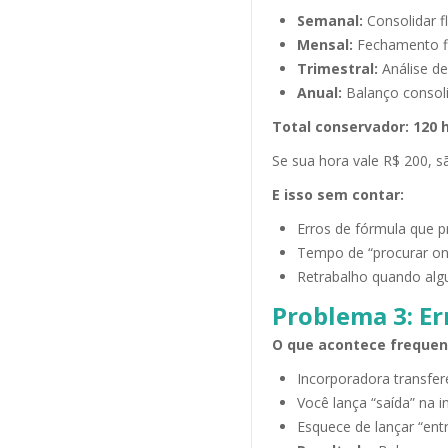
Semanal:
Consolidar fl
Mensal:
Fechamento fi
Trimestral:
Análise de
Anual:
Balanço consoli
Total conservador: 120 
Se sua hora vale R$ 200, s
E isso sem contar:
Erros de fórmula que p
Tempo de “procurar on
Retrabalho quando al
Problema 3: Er
O que acontece freque
Incorporadora transfer
Você lança “saída” na 
Esquece de lançar “ent