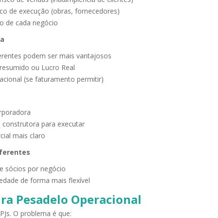
sco de execução (obras, fornecedores)
ão de cada negócio
ia
ferentes podem ser mais vantajosos
Presumido ou Lucro Real
acional (se faturamento permitir)
orporadora
 construtora para executar
ial mais claro
iferentes
de sócios por negócio
iedade de forma mais flexível
ira Pesadelo Operacional
PJs. O problema é que: