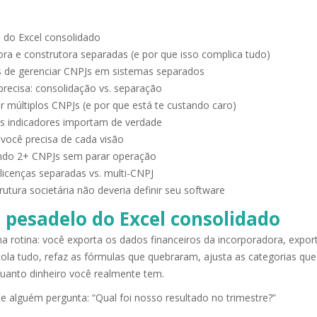
 do Excel consolidado
ora e construtora separadas (e por que isso complica tudo)
os de gerenciar CNPJs em sistemas separados
recisa: consolidação vs. separação
múltiplos CNPJs (e por que está te custando caro)
is indicadores importam de verdade
 você precisa de cada visão
ndo 2+ CNPJs sem parar operação
licenças separadas vs. multi-CNPJ
utura societária não deveria definir seu software
 pesadelo do Excel consolidado
 rotina: você exporta os dados financeiros da incorporadora, export
cola tudo, refaz as fórmulas que quebraram, ajusta as categorias q
uanto dinheiro você realmente tem.
 alguém pergunta: “Qual foi nosso resultado no trimestre?”