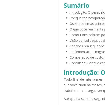
Sumário
I
ntrodução: O pesadelo
Por que ter incorporad
Os 4 problemas crític
O que você realmente p
Como ERPs cobram por 
Visão consolidada: qua
Cenários reais: quando
Implementação: migra
Comparativo de custo: 
Conclusão: Por que estr
Introdução: O
Todo final de mês, a mesma
que você criou há meses, 
trabalho — consegue ver q
Até que na semana seguinte