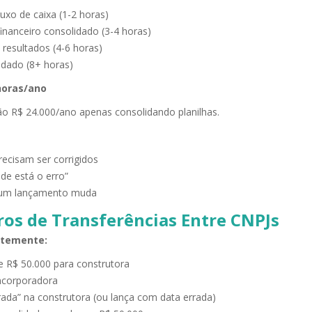
uxo de caixa (1-2 horas)
nanceiro consolidado (3-4 horas)
 resultados (4-6 horas)
dado (8+ horas)
horas/ano
ão R$ 24.000/ano apenas consolidando planilhas.
recisam ser corrigidos
de está o erro”
gum lançamento muda
ros de Transferências Entre CNPJs
ntemente:
e R$ 50.000 para construtora
incorporadora
rada” na construtora (ou lança com data errada)