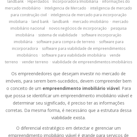
landbank
·
Hiperdados
·
Incorporadora Imobiliária
·
informações do
mercado imobiliário
·
Inteligencia de Mercado
·
inteligencia de mercado
para construção civil
·
inteligencia de mercado para incorporação
imobiliaria
·
land bank
·
landbank
·
mercado imobiliário
·
mercado
imobiliário nacional
·
novos negócios de incorporação
·
pesquisa
imobiliária
·
sistema de viabilidade
·
software incorporação
imobiliária
·
software para compra de terreno
·
software para
incorporadora
·
software para viabilidade de empreendimentos
imobiliários
·
software para viabilidade imobiliária
·
vende
terreno
·
vender terreno
·
viabilidade de empreendimentos imobiliários
Os empreendedores que desejam investir no mercado de
imóveis, para serem bem-sucedidos, devem compreender bem
o conceito de um
empreendimento imobiliário viável
. Para
que possa se identificar um empreendimento imobiliário viável e
determinar seu significado, é preciso ter as informações
corretas. Da mesma forma, é necessário que a estrutura dessa
viabilidade exista.
O diferencial estratégico em detectar e gerenciar um
empreendimento imobiliário viável é grande para serviços de