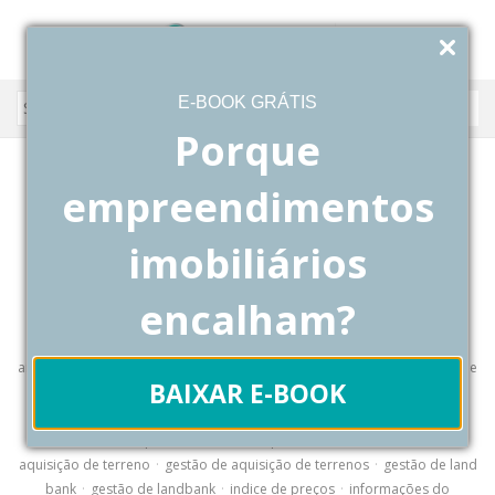
E-BOOK GRÁTIS
Porque
6 de novembro de 2018
empreendimentos
Hiperdados
0
imobiliários
Como um sistema para inteligência
imobiliária ajuda na viabilidade para
encalham?
compra de terrenos?
análise imobiliária
·
aquisição de área para incorporação
·
aquisição de
BAIXAR E-BOOK
landbank
·
compra terreno
·
comprando terreno para incorporação
imobiliária
·
comprando terreno para vender
·
comprar terreno para
construir
·
comprar terrreno
·
compro terreno
·
ferramenta de
aquisição de terreno
·
gestão de aquisição de terrenos
·
gestão de land
bank
·
gestão de landbank
·
indice de preços
·
informações do