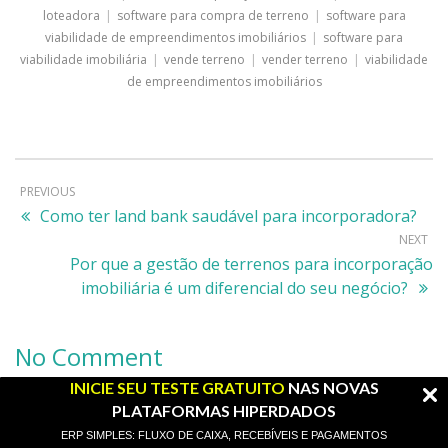
loteadora
|
software para compra de terreno
|
software para
viabilidade de empreendimentos imobiliários
|
software para
viabilidade imobiliária
|
vende terreno
|
vender terreno
|
viabilidade
de empreendimentos imobiliários
PREVIOUS
Como ter land bank saudável para incorporadora?
NEXT
Por que a gestão de terrenos para incorporação
imobiliária é um diferencial do seu negócio?
No Comment
INICIE SEU TESTE GRATUITO
NAS NOVAS
PLATAFORMAS HIPERDADOS
Comments are closed.
ERP SIMPLES: FLUXO DE CAIXA, RECEBÍVEIS E PAGAMENTOS