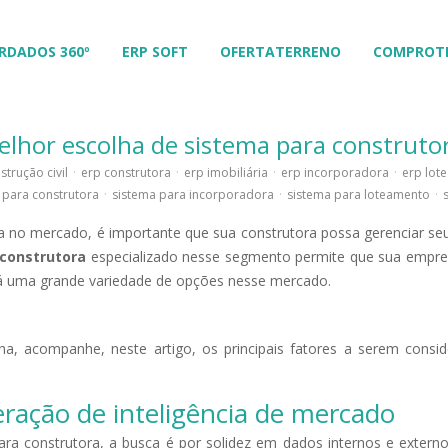
RDADOS 360º
ERP SOFT
OFERTATERRENO
COMPROT
lhor escolha de sistema para construto
strução civil
·
erp construtora
·
erp imobiliária
·
erp incorporadora
·
erp lot
 para construtora
·
sistema para incorporadora
·
sistema para loteamento
·
a no mercado, é importante que sua construtora possa gerenciar seu
 construtora
especializado nesse segmento permite que sua empre
há uma grande variedade de opções nesse mercado.
ha, acompanhe, neste artigo, os principais fatores a serem consid
geração de inteligência de mercado
ra construtora, a busca é por solidez em dados internos e externo