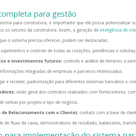
 completa para gestão
tema para construtora, é importante que ele possa potencializar s
os os setores da construtora. Assim, a geração de
inteligência de m
que o sistema precisa oferecer, podem ser destacadas:
suprimentos e controle de todas as cotações, pendências e solicitaç
tos e investimentos futuros:
controle e análise de terrenos a ser
nformações integradas de empresas e parceiros interessados.
ar e receber, padronização para diferentes sistemas bancários e con
edores:
visão geral dos contratos realizados com fornecedores, com
de verbas por projeto e tipo de negócio.
de Relacionamento com o Cliente):
contato com a base de clien
e de fluxo de caixa, demonstrativos de resultado, balancetes, transfe
o para implementação do sistema par