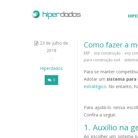
HIPE
Como fazer a me
23 de julho de
2018
ERP
·
erp construção
·
erp con
para construção civil
·
sistema
Hiperdados
Para se manter competitiv
Adotar um
sistema para
0
estratégico
. No entanto, 
Para ajudá-lo nessa escol
Confira a seguir.
1. Auxílio na 
Ao escolher um sistema pa