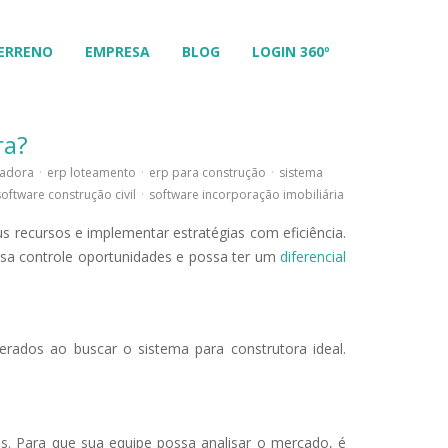
ERRENO
EMPRESA
BLOG
LOGIN 360º
ra?
eadora
·
erp loteamento
·
erp para construção
·
sistema
software construção civil
·
software incorporação imobiliária
s recursos e implementar estratégias com eficiência.
sa controle oportunidades e possa ter um
diferencial
erados ao buscar o sistema para construtora ideal.
s. Para que sua equipe possa analisar o mercado, é