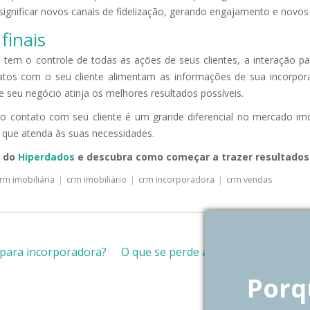
significar novos canais de fidelização, gerando engajamento e novos 
finais
tem o controle de todas as ações de seus clientes, a interação pa
ntatos com o seu cliente alimentam as informações de sua incorpora
e seu negócio atinja os melhores resultados possíveis.
o contato com seu cliente é um grande diferencial no mercado im
 que atenda às suas necessidades.
o do
Hiperdados
e descubra como começar a trazer resultados
rm imobiliária
|
crm imobiliário
|
crm incorporadora
|
crm vendas
 para incorporadora?
O que se perde ao negligenciar a in
Porq