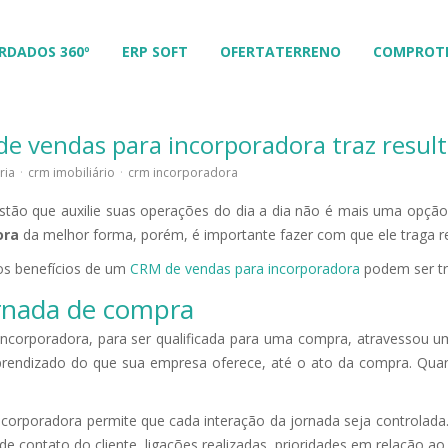
RDADOS 360º
ERP SOFT
OFERTATERRENO
COMPROT
 vendas para incorporadora traz resul
ria
·
crm imobiliário
·
crm incorporadora
tão que auxilie suas operações do dia a dia não é mais uma opção
ora
da melhor forma, porém, é importante fazer com que ele traga r
os benefícios de um
CRM de vendas para incorporadora
podem ser tr
ornada de compra
 incorporadora, para ser qualificada para uma compra, atravessou u
prendizado do que sua empresa oferece, até o ato da compra. Quan
orporadora permite que cada interação da jornada seja controlada.
e contato do cliente, ligações realizadas, prioridades em relação ao 