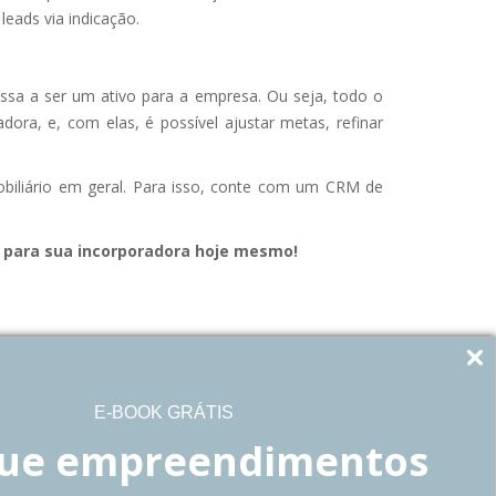
leads via indicação.
ssa a ser um ativo para a empresa. Ou seja, todo o
dora, e, com elas, é possível ajustar metas, refinar
obiliário em geral. Para isso, conte com um CRM de
 para sua incorporadora hoje mesmo!
NEXT
teligência de mercado para incorporadoras?
E-BOOK GRÁTIS
ue empreendimentos