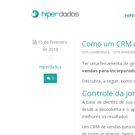
HIPE
Como um CRM de
15 de fevereiro
de 2018
crm construtora
·
crm imobiliá
Ter uma ferramenta de ges
Hiperdados
vendas para incorporad
0
Descubra, a seguir, como 
Controle da j
A base de clientes de sua
desde a descoberta e o a
melhores os resultados.
Um CRM de vendas para inc
de todas as etapas: dados d