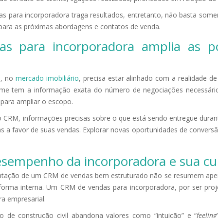
 para incorporadora traga resultados, entretanto, não basta somen
 para as próximas abordagens e contatos de venda.
 para incorporadora amplia as pos
s, no
mercado imobiliário
, precisa estar alinhado com a realidade
time tem a informação exata do número de negociações necessário 
s para ampliar o escopo.
 CRM, informações precisas sobre o que está sendo entregue durante
s a favor de suas vendas. Explorar novas oportunidades de conversão
esempenho da incorporadora e sua cul
ntação de um CRM de vendas bem estruturado não se resumem apen
orma interna. Um CRM de vendas para incorporadora, por ser proj
ra empresarial.
 de construção civil abandona valores como “intuição” e “
feeling