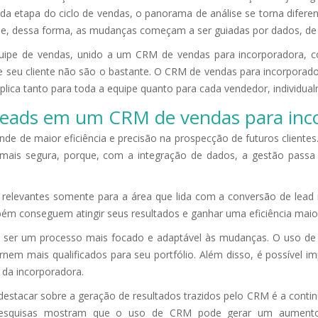
cada etapa do ciclo de vendas, o panorama de análise se torna difere
ivo e, dessa forma, as mudanças começam a ser guiadas por dados, de
ipe de vendas, unido a um CRM de vendas para incorporadora, c
e seu cliente não são o bastante. O CRM de vendas para incorporado
aplica tanto para toda a equipe quanto para cada vendedor, individua
leads em um CRM de vendas para inc
de de maior eficiência e precisão na prospecção de futuros cliente
o mais segura, porque, com a integração de dados, a gestão pass
elevantes somente para a área que lida com a conversão de lead 
mbém conseguem atingir seus resultados e ganhar uma eficiência mai
a a ser um processo mais focado e adaptável às mudanças. O uso d
nem mais qualificados para seu portfólio. Além disso, é possíve
 da incorporadora.
destacar sobre a geração de resultados trazidos pelo CRM é a conti
esquisas mostram que o uso de CRM pode gerar um aumento d