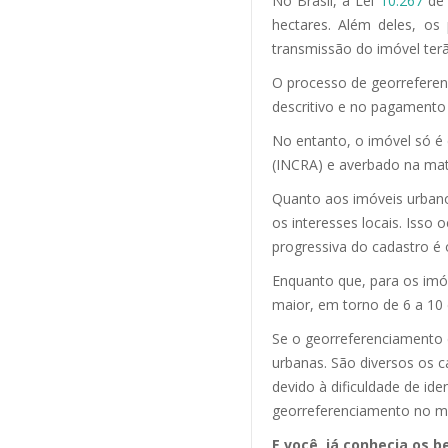
No Brasil, a Lei
10.267
de 
hectares. Além deles, os
transmissão do imóvel terã
O processo de georreferen
descritivo e no pagamento
No entanto, o imóvel só é 
(INCRA) e averbado na matr
Quanto aos imóveis urbano
os interesses locais. Isso
progressiva do cadastro é
Enquanto que, para os imóv
maior, em torno de 6 a 10 
Se o georreferenciamento 
urbanas. São diversos os 
devido à dificuldade de id
georreferenciamento no me
E você, já conhecia os 