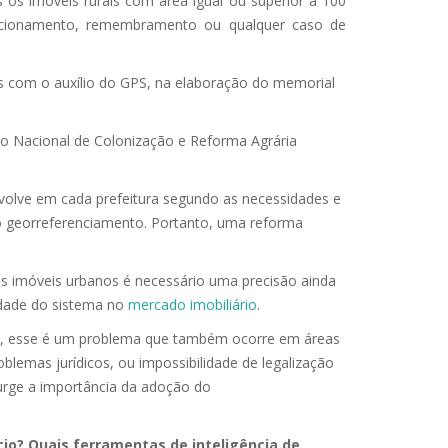
os imóveis rurais com área igual ou superior a 100
fracionamento, remembramento ou qualquer caso de
s com o auxílio do GPS, na elaboração do memorial
uto Nacional de Colonização e Reforma Agrária
volve em cada prefeitura segundo as necessidades e
 do georreferenciamento. Portanto, uma reforma
 os imóveis urbanos é necessário uma precisão ainda
lidade do sistema no
mercado imobiliário
.
eis, esse é um problema que também ocorre em áreas
blemas jurídicos, ou impossibilidade de legalização
 surge a importância da adoção do
io? Quais ferramentas de inteligência de