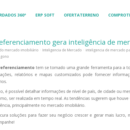
RDADOS 360º
ERP SOFT
OFERTATERRENO
COMPROT
eferenciamento gera inteligência de me
do mercado imobiliário
·
Inteligencia de Mercado
·
inteligencia de mercado pa
igono
referenciamento
tem se tornado uma grande ferramenta para a to
izações, relatórios e mapas customizados pode fornecer informaç
ios.
, é possível detalhar informações de nível de país, de cidade ou 
mo, ser realizada em tempo real. As tendências sugerem que houve 
gência, principalmente no mercado imobiliário.
ura soluções para fazer seu negócio crescer e gerar mais lucro, 
mpanhe!