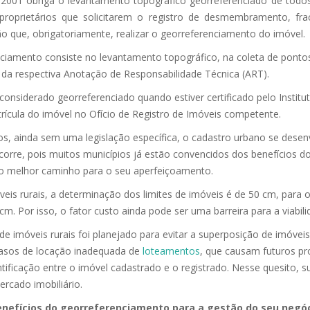
2001 obriga o levantamento topográfico georreferenciado de todos 
 proprietários que solicitarem o registro de desmembramento, 
o que, obrigatoriamente, realizar o georreferenciamento do imóvel.
ciamento consiste no levantamento topográfico, na coleta de ponto
 da respectiva Anotação de Responsabilidade Técnica (ART).
considerado georreferenciado quando estiver certificado pelo Instit
ícula do imóvel no Ofício de Registro de Imóveis competente.
s, ainda sem uma legislação específica, o cadastro urbano se desen
 ocorre, pois muitos municípios já estão convencidos dos benefícios
 o melhor caminho para o seu aperfeiçoamento.
eis rurais, a determinação dos limites de imóveis é de 50 cm, para
cm. Por isso, o fator custo ainda pode ser uma barreira para a viabi
de imóveis rurais foi planejado para evitar a superposição de imóv
casos de locação inadequada de
loteamentos
, que causam futuros pro
entificação entre o imóvel cadastrado e o registrado. Nesse quesito,
rcado imobiliário.
benefícios do georreferenciamento para a gestão do seu negóc