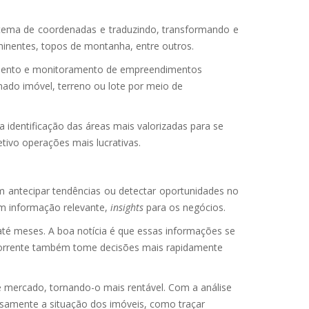
stema de coordenadas e traduzindo, transformando e
minentes, topos de montanha, entre outros.
amento e monitoramento de empreendimentos
inado imóvel, terreno ou lote por meio de
a identificação das áreas mais valorizadas para se
tivo operações mais lucrativas.
 antecipar tendências ou detectar oportunidades no
em informação relevante,
insights
para os negócios.
até meses. A boa notícia é que essas informações se
ncorrente também tome decisões mais rapidamente
 mercado, tornando-o mais rentável. Com a análise
isamente a situação dos imóveis, como traçar