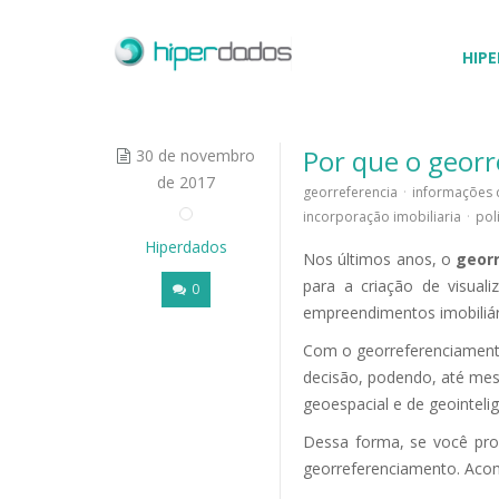
HIPE
Por que o georr
30 de novembro
de 2017
georreferencia
·
informações 
incorporação imobiliaria
·
pol
Hiperdados
Nos últimos anos, o
geor
para a criação de visual
0
empreendimentos imobiliár
Com o georreferenciamento
decisão, podendo, até mes
geoespacial e de geointeli
Dessa forma, se você proc
georreferenciamento. Aco