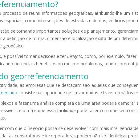
eferenciamento?
 processo de reunir informações geográficas, atribuindo-lhe um si
espaciais, como intersecções de estradas e de rios, edifícios proe
estão se tornando importantes soluções de planejamento, gerenci
azer a definição de forma, dimensão e localização exata de um determ
e geodésico.
 é possível tomar decisões e ter
insights
, como, por exemplo, fazer 
ificando potenciais benefícios ou mesmo problemas, tendo como obje
 do georreferenciamento
tividade, as empresas que se destacam são aquelas que conseguem
e mercado
consiste na capacidade de cruzar dados e transformá-los 
omplexos e fazer uma análise completa de uma área poderia demorar 
cessíveis, e a má é que essa facilidade pode fazer com que seu co
as.
er com que o negócio possa se desenvolver com mais inteligência de
ada, as construtoras e incorporadoras podem não só identificar prec