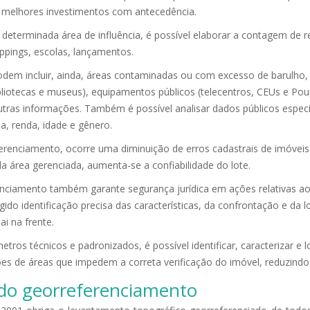
s melhores investimentos com antecedência.
 determinada área de influência, é possível elaborar a contagem de r
ppings, escolas, lançamentos.
dem incluir, ainda, áreas contaminadas ou com excesso de barulho,
ibliotecas e museus), equipamentos públicos (telecentros, CEUs e Po
utras informações. Também é possível analisar dados públicos especí
, renda, idade e gênero.
erenciamento, ocorre uma diminuição de erros cadastrais de imóveis
 da área gerenciada, aumenta-se a confiabilidade do lote.
nciamento também garante segurança jurídica em ações relativas aos
gido identificação precisa das características, da confrontação e da
ai na frente.
etros técnicos e padronizados, é possível identificar, caracterizar e 
 de áreas que impedem a correta verificação do imóvel, reduzindo, 
ra do georreferenciamento